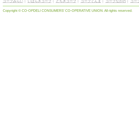
コープみらい
｜
いばらきコープ
｜
とちぎコープ
｜
コープぐんま
｜
コープながの
｜
コー
Copyright © CO-OPDELI CONSUMERS’ CO-OPERATIVE UNION. All rights reserved.